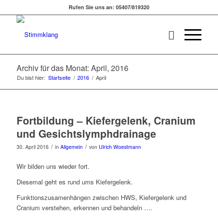
Rufen Sie uns an: 05407/819320
Archiv für das Monat: April, 2016
Du bist hier:
Startseite
/
2016
/
April
Fortbildung – Kiefergelenk, Cranium
und Gesichtslymphdrainage
/
/
30. April 2016
in
Allgemein
von
Ulrich Woestmann
Wir bilden uns wieder fort.
Diesemal geht es rund ums Kiefergelenk.
Funktionszusamenhängen zwischen HWS, Kiefergelenk und
Cranium verstehen, erkennen und behandeln ….