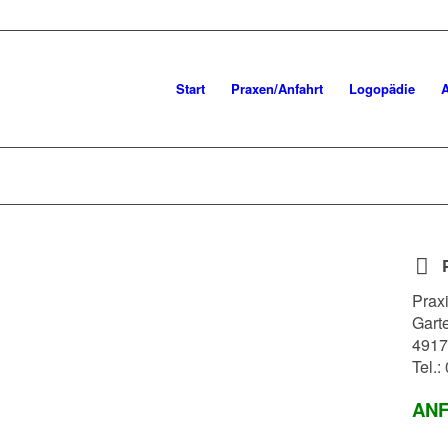
Start
Praxen/Anfahrt
Logopädie
A
Prax
Gart
4917
Tel.
ANFA