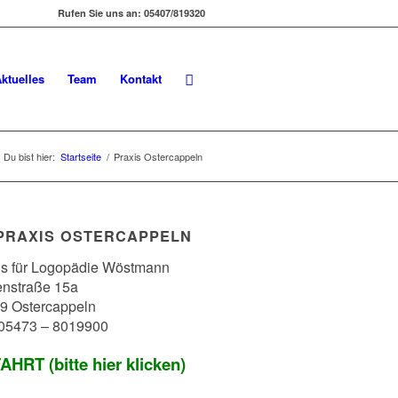
Rufen Sie uns an: 05407/819320
ktuelles
Team
Kontakt
Du bist hier:
Startseite
/
Praxis Ostercappeln
PRAXIS OSTERCAPPELN
is für Logopädie Wöstmann
enstraße 15a
9 Ostercappeln
: 05473 – 8019900
HRT (bitte hier klicken)