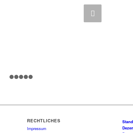
Weiter
1
2
3
4
5
6
RECHTLICHES
Stand
Dezem
Impressum