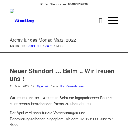
Rufen Sie uns an: 05407/819320
Archiv für das Monat: März, 2022
Du bist hier:
Startseite
/
2022
/
März
Neuer Standort … Belm .. Wir freuen
uns !
/
/
15. März 2022
in
Allgemein
von
Ulrich Woestmann
Wir freuen uns ab 1.4.2022 in Belm die logopädischen Räume
einer bereits bestehenden Praxis zu übernehmen.
Der April wird noch für die Vorbereitungen und
Renovierungsarbeiten eingeplant. Ab dem 02.05.2´022 sind wir
dann